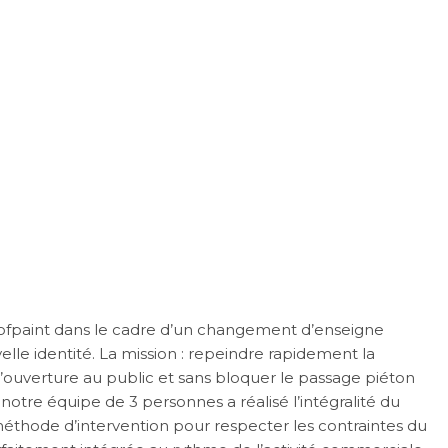
UNE FAÇADE DE
MÉRIGNAC : UN
RAPIDE SANS
ON D’ACTIVITÉ
Roofpaint dans le cadre d’un changement d’enseigne
elle identité. La mission : repeindre rapidement la
ouverture au public et sans bloquer le passage piéton
otre équipe de 3 personnes a réalisé l’intégralité du
méthode d’intervention pour respecter les contraintes du