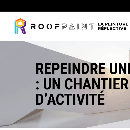
Skip
to
the
content
LA PEINTURE
RÉFLECTIVE
REPEINDRE UN
: UN CHANTIE
D’ACTIVITÉ