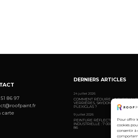
DERNIERS ARTICLES
TACT
24 juillet 2026
 51 86 97
COMMENT RÉDUIRE LA SURCHAUF
VERRIÈRES, SKYDOMES ET SURFAC
ct@roofpaint.fr
PLEXIGLAS ?
a carte
9 juillet 2026
Pour offrir 
PEINTURE RÉFLECTIVE SUR TOITU
INDUSTRIELLE : 7 000 M² TRAITÉS 
cookies pour
86
consentir à 
comportement