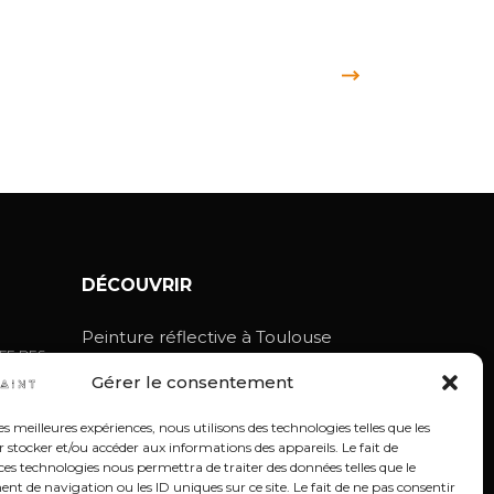
DÉCOUVRIR
Peinture réflective à Toulouse
FE DES
Peinture réflective à Montpellier
ES EN
Gérer le consentement
Peinture blanche pour toiture
les meilleures expériences, nous utilisons des technologies telles que les
RE
DANS LE
 stocker et/ou accéder aux informations des appareils. Le fait de
ces technologies nous permettra de traiter des données telles que le
 de navigation ou les ID uniques sur ce site. Le fait de ne pas consentir