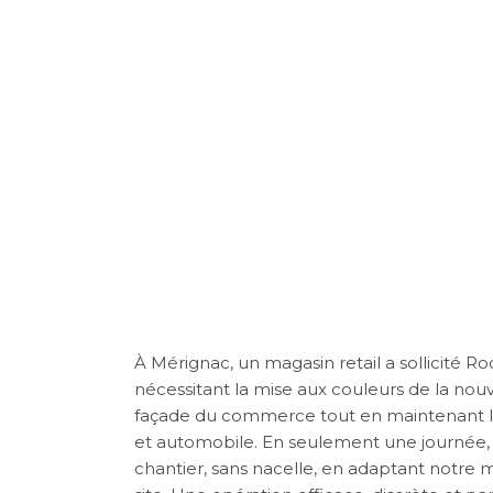
REPEINDRE 
MAGASIN À 
CHANTIER 
INTERRUPTI
À Mérignac, un magasin retail a sollicité 
nécessitant la mise aux couleurs de la nouv
façade du commerce tout en maintenant l’
et automobile. En seulement une journée, n
chantier, sans nacelle, en adaptant notre 