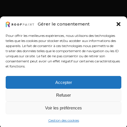
Gérer le consentement
DÉCOUVRIR
Pour offrir les meilleures expériences, nous utilisons des technologies
telles que les cookies pour stocker et/ou accéder aux informations des
Peinture réflective à Toulouse
appareils. Le fait de consentir à ces technologies nous permettra de
Peinture réflective à Montpellier
traiter des données telles que le comportement de navigation ou les ID
Peinture blanche pour toiture
uniques sur ce site. Le fait de ne pas consentir ou de retirer son
consentement peut avoir un effet négatif sur certaines caractéristiques
et fonctions.
Accepter
Refuser
© 2024 Definitely Yours - Tous droits réservés |
Mentions légales
-
Gestion
Voir les préférences
des cookies
Gestion des cookies