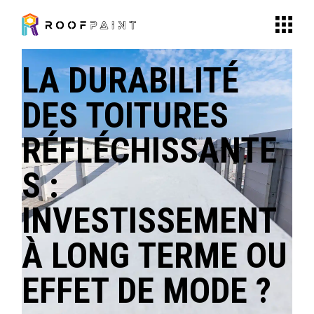
Skip
to
the
content
LA DURABILITÉ
DES TOITURES
RÉFLÉCHISSANTE
S :
INVESTISSEMENT
À LONG TERME OU
EFFET DE MODE ?